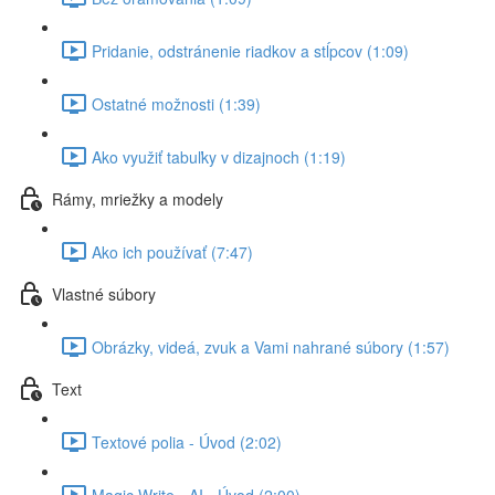
Pridanie, odstránenie riadkov a stĺpcov (1:09)
Ostatné možnosti (1:39)
Ako využiť tabuľky v dizajnoch (1:19)
Rámy, mriežky a modely
Ako ich používať (7:47)
Vlastné súbory
Obrázky, videá, zvuk a Vami nahrané súbory (1:57)
Text
Textové polia - Úvod (2:02)
Magic Write - AI - Úvod (2:00)