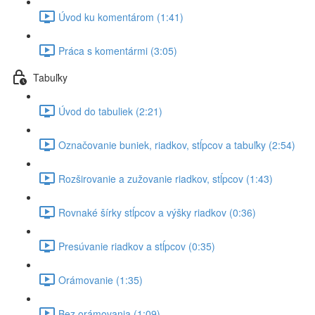
Úvod ku komentárom (1:41)
Práca s komentármi (3:05)
Tabuľky
Úvod do tabuliek (2:21)
Označovanie buniek, riadkov, stĺpcov a tabuľky (2:54)
Rozširovanie a zužovanie riadkov, stĺpcov (1:43)
Rovnaké šírky stĺpcov a výšky riadkov (0:36)
Presúvanie riadkov a stĺpcov (0:35)
Orámovanie (1:35)
Bez orámovania (1:09)