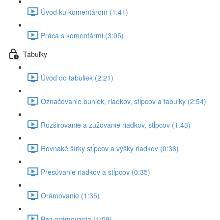
Úvod ku komentárom (1:41)
Práca s komentármi (3:05)
Tabuľky
Úvod do tabuliek (2:21)
Označovanie buniek, riadkov, stĺpcov a tabuľky (2:54)
Rozširovanie a zužovanie riadkov, stĺpcov (1:43)
Rovnaké šírky stĺpcov a výšky riadkov (0:36)
Presúvanie riadkov a stĺpcov (0:35)
Orámovanie (1:35)
Bez orámovania (1:09)