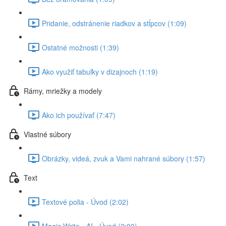
Pridanie, odstránenie riadkov a stĺpcov (1:09)
Ostatné možnosti (1:39)
Ako využiť tabuľky v dizajnoch (1:19)
Rámy, mriežky a modely
Ako ich používať (7:47)
Vlastné súbory
Obrázky, videá, zvuk a Vami nahrané súbory (1:57)
Text
Textové polia - Úvod (2:02)
Magic Write - AI - Úvod (2:00)