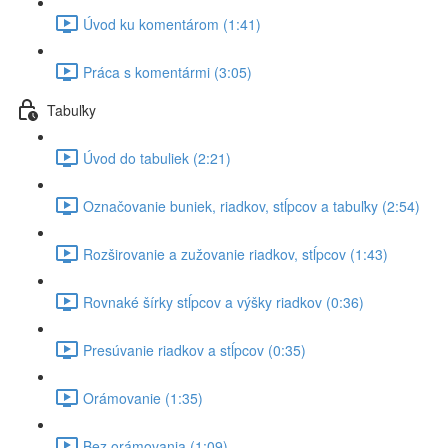
Úvod ku komentárom (1:41)
Práca s komentármi (3:05)
Tabuľky
Úvod do tabuliek (2:21)
Označovanie buniek, riadkov, stĺpcov a tabuľky (2:54)
Rozširovanie a zužovanie riadkov, stĺpcov (1:43)
Rovnaké šírky stĺpcov a výšky riadkov (0:36)
Presúvanie riadkov a stĺpcov (0:35)
Orámovanie (1:35)
Bez orámovania (1:09)