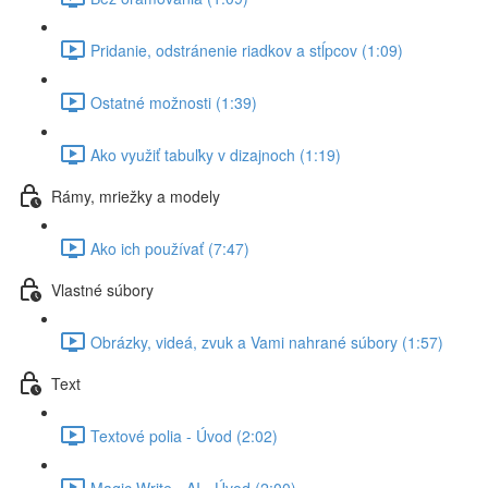
Pridanie, odstránenie riadkov a stĺpcov (1:09)
Ostatné možnosti (1:39)
Ako využiť tabuľky v dizajnoch (1:19)
Rámy, mriežky a modely
Ako ich používať (7:47)
Vlastné súbory
Obrázky, videá, zvuk a Vami nahrané súbory (1:57)
Text
Textové polia - Úvod (2:02)
Magic Write - AI - Úvod (2:00)