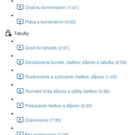
Úvod ku komentárom (1:41)
Práca s komentármi (3:05)
Tabuľky
Úvod do tabuliek (2:21)
Označovanie buniek, riadkov, stĺpcov a tabuľky (2:54)
Rozširovanie a zužovanie riadkov, stĺpcov (1:43)
Rovnaké šírky stĺpcov a výšky riadkov (0:36)
Presúvanie riadkov a stĺpcov (0:35)
Orámovanie (1:35)
Bez orámovania (1:09)