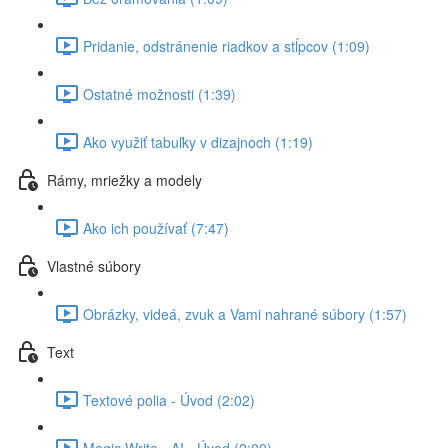
Pridanie, odstránenie riadkov a stĺpcov (1:09)
Ostatné možnosti (1:39)
Ako využiť tabuľky v dizajnoch (1:19)
Rámy, mriežky a modely
Ako ich používať (7:47)
Vlastné súbory
Obrázky, videá, zvuk a Vami nahrané súbory (1:57)
Text
Textové polia - Úvod (2:02)
Magic Write - AI - Úvod (2:00)