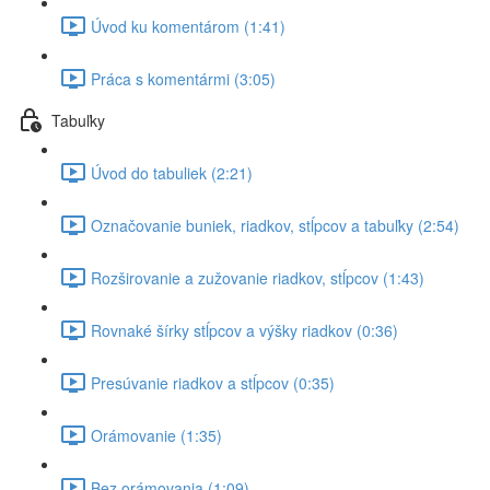
Úvod ku komentárom (1:41)
Práca s komentármi (3:05)
Tabuľky
Úvod do tabuliek (2:21)
Označovanie buniek, riadkov, stĺpcov a tabuľky (2:54)
Rozširovanie a zužovanie riadkov, stĺpcov (1:43)
Rovnaké šírky stĺpcov a výšky riadkov (0:36)
Presúvanie riadkov a stĺpcov (0:35)
Orámovanie (1:35)
Bez orámovania (1:09)