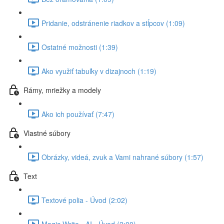
Pridanie, odstránenie riadkov a stĺpcov (1:09)
Ostatné možnosti (1:39)
Ako využiť tabuľky v dizajnoch (1:19)
Rámy, mriežky a modely
Ako ich používať (7:47)
Vlastné súbory
Obrázky, videá, zvuk a Vami nahrané súbory (1:57)
Text
Textové polia - Úvod (2:02)
Magic Write - AI - Úvod (2:00)