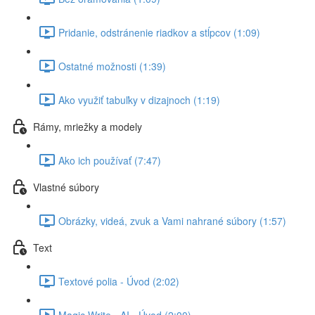
Pridanie, odstránenie riadkov a stĺpcov (1:09)
Ostatné možnosti (1:39)
Ako využiť tabuľky v dizajnoch (1:19)
Rámy, mriežky a modely
Ako ich používať (7:47)
Vlastné súbory
Obrázky, videá, zvuk a Vami nahrané súbory (1:57)
Text
Textové polia - Úvod (2:02)
Magic Write - AI - Úvod (2:00)