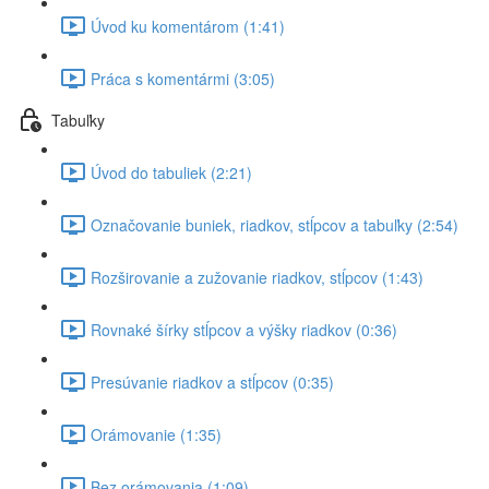
Úvod ku komentárom (1:41)
Práca s komentármi (3:05)
Tabuľky
Úvod do tabuliek (2:21)
Označovanie buniek, riadkov, stĺpcov a tabuľky (2:54)
Rozširovanie a zužovanie riadkov, stĺpcov (1:43)
Rovnaké šírky stĺpcov a výšky riadkov (0:36)
Presúvanie riadkov a stĺpcov (0:35)
Orámovanie (1:35)
Bez orámovania (1:09)