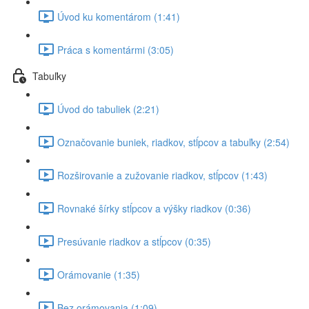
Úvod ku komentárom (1:41)
Práca s komentármi (3:05)
Tabuľky
Úvod do tabuliek (2:21)
Označovanie buniek, riadkov, stĺpcov a tabuľky (2:54)
Rozširovanie a zužovanie riadkov, stĺpcov (1:43)
Rovnaké šírky stĺpcov a výšky riadkov (0:36)
Presúvanie riadkov a stĺpcov (0:35)
Orámovanie (1:35)
Bez orámovania (1:09)