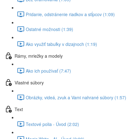
Pridanie, odstránenie riadkov a stĺpcov (1:09)
Ostatné možnosti (1:39)
Ako využiť tabuľky v dizajnoch (1:19)
Rámy, mriežky a modely
Ako ich používať (7:47)
Vlastné súbory
Obrázky, videá, zvuk a Vami nahrané súbory (1:57)
Text
Textové polia - Úvod (2:02)
Magic Write - AI - Úvod (2:00)