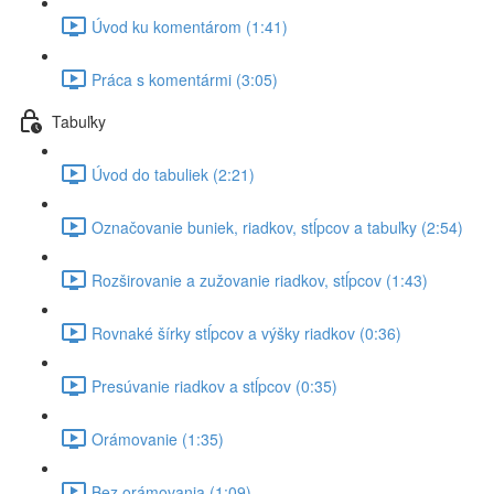
Úvod ku komentárom (1:41)
Práca s komentármi (3:05)
Tabuľky
Úvod do tabuliek (2:21)
Označovanie buniek, riadkov, stĺpcov a tabuľky (2:54)
Rozširovanie a zužovanie riadkov, stĺpcov (1:43)
Rovnaké šírky stĺpcov a výšky riadkov (0:36)
Presúvanie riadkov a stĺpcov (0:35)
Orámovanie (1:35)
Bez orámovania (1:09)