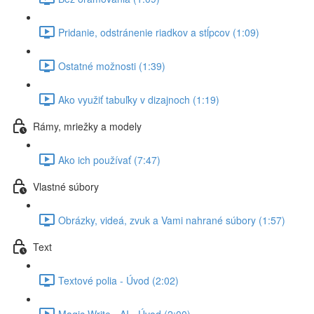
Pridanie, odstránenie riadkov a stĺpcov (1:09)
Ostatné možnosti (1:39)
Ako využiť tabuľky v dizajnoch (1:19)
Rámy, mriežky a modely
Ako ich používať (7:47)
Vlastné súbory
Obrázky, videá, zvuk a Vami nahrané súbory (1:57)
Text
Textové polia - Úvod (2:02)
Magic Write - AI - Úvod (2:00)