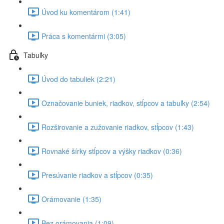
Úvod ku komentárom (1:41)
Práca s komentármi (3:05)
Tabuľky
Úvod do tabuliek (2:21)
Označovanie buniek, riadkov, stĺpcov a tabuľky (2:54)
Rozširovanie a zužovanie riadkov, stĺpcov (1:43)
Rovnaké šírky stĺpcov a výšky riadkov (0:36)
Presúvanie riadkov a stĺpcov (0:35)
Orámovanie (1:35)
Bez orámovania (1:09)