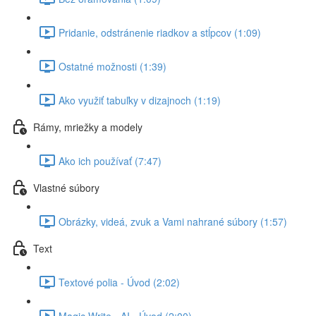
Pridanie, odstránenie riadkov a stĺpcov (1:09)
Ostatné možnosti (1:39)
Ako využiť tabuľky v dizajnoch (1:19)
Rámy, mriežky a modely
Ako ich používať (7:47)
Vlastné súbory
Obrázky, videá, zvuk a Vami nahrané súbory (1:57)
Text
Textové polia - Úvod (2:02)
Magic Write - AI - Úvod (2:00)