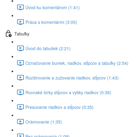
Úvod ku komentárom (1:41)
Práca s komentármi (3:05)
Tabuľky
Úvod do tabuliek (2:21)
Označovanie buniek, riadkov, stĺpcov a tabuľky (2:54)
Rozširovanie a zužovanie riadkov, stĺpcov (1:43)
Rovnaké šírky stĺpcov a výšky riadkov (0:36)
Presúvanie riadkov a stĺpcov (0:35)
Orámovanie (1:35)
Bez orámovania (1:09)