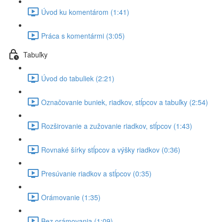
Úvod ku komentárom (1:41)
Práca s komentármi (3:05)
Tabuľky
Úvod do tabuliek (2:21)
Označovanie buniek, riadkov, stĺpcov a tabuľky (2:54)
Rozširovanie a zužovanie riadkov, stĺpcov (1:43)
Rovnaké šírky stĺpcov a výšky riadkov (0:36)
Presúvanie riadkov a stĺpcov (0:35)
Orámovanie (1:35)
Bez orámovania (1:09)