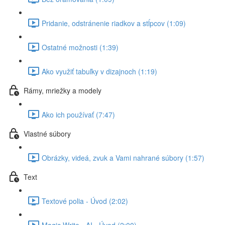
Pridanie, odstránenie riadkov a stĺpcov (1:09)
Ostatné možnosti (1:39)
Ako využiť tabuľky v dizajnoch (1:19)
Rámy, mriežky a modely
Ako ich používať (7:47)
Vlastné súbory
Obrázky, videá, zvuk a Vami nahrané súbory (1:57)
Text
Textové polia - Úvod (2:02)
Magic Write - AI - Úvod (2:00)