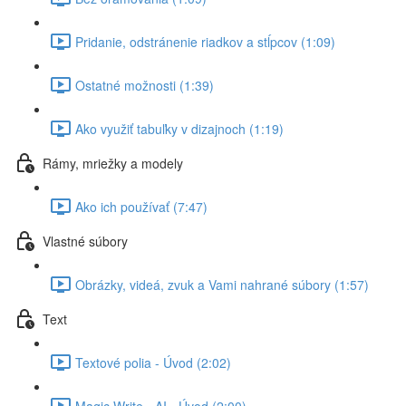
Pridanie, odstránenie riadkov a stĺpcov (1:09)
Ostatné možnosti (1:39)
Ako využiť tabuľky v dizajnoch (1:19)
Rámy, mriežky a modely
Ako ich používať (7:47)
Vlastné súbory
Obrázky, videá, zvuk a Vami nahrané súbory (1:57)
Text
Textové polia - Úvod (2:02)
Magic Write - AI - Úvod (2:00)