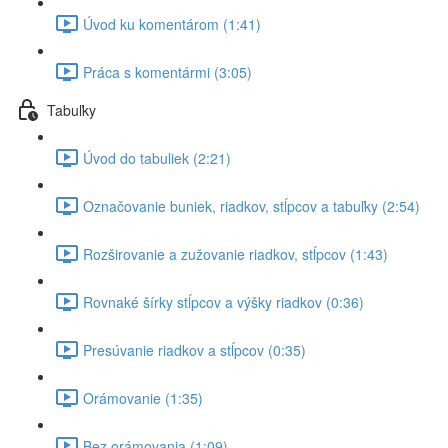
Úvod ku komentárom (1:41)
Práca s komentármi (3:05)
Tabuľky
Úvod do tabuliek (2:21)
Označovanie buniek, riadkov, stĺpcov a tabuľky (2:54)
Rozširovanie a zužovanie riadkov, stĺpcov (1:43)
Rovnaké šírky stĺpcov a výšky riadkov (0:36)
Presúvanie riadkov a stĺpcov (0:35)
Orámovanie (1:35)
Bez orámovania (1:09)