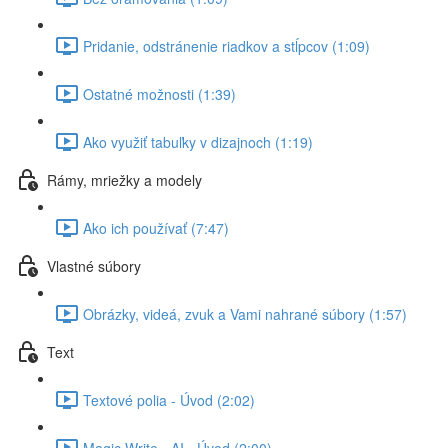
Pridanie, odstránenie riadkov a stĺpcov (1:09)
Ostatné možnosti (1:39)
Ako využiť tabuľky v dizajnoch (1:19)
Rámy, mriežky a modely
Ako ich používať (7:47)
Vlastné súbory
Obrázky, videá, zvuk a Vami nahrané súbory (1:57)
Text
Textové polia - Úvod (2:02)
Magic Write - AI - Úvod (2:00)