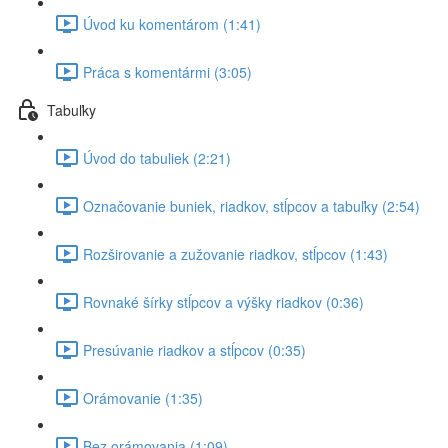
Úvod ku komentárom (1:41)
Práca s komentármi (3:05)
Tabuľky
Úvod do tabuliek (2:21)
Označovanie buniek, riadkov, stĺpcov a tabuľky (2:54)
Rozširovanie a zužovanie riadkov, stĺpcov (1:43)
Rovnaké šírky stĺpcov a výšky riadkov (0:36)
Presúvanie riadkov a stĺpcov (0:35)
Orámovanie (1:35)
Bez orámovania (1:09)