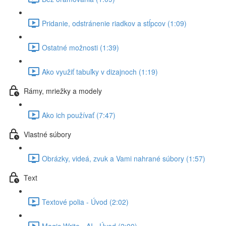
Pridanie, odstránenie riadkov a stĺpcov (1:09)
Ostatné možnosti (1:39)
Ako využiť tabuľky v dizajnoch (1:19)
Rámy, mriežky a modely
Ako ich používať (7:47)
Vlastné súbory
Obrázky, videá, zvuk a Vami nahrané súbory (1:57)
Text
Textové polia - Úvod (2:02)
Magic Write - AI - Úvod (2:00)