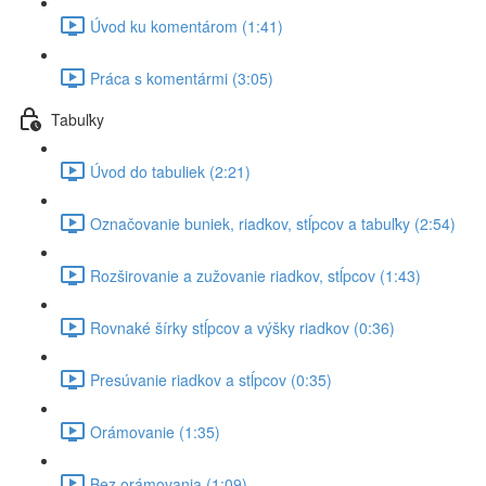
Úvod ku komentárom (1:41)
Práca s komentármi (3:05)
Tabuľky
Úvod do tabuliek (2:21)
Označovanie buniek, riadkov, stĺpcov a tabuľky (2:54)
Rozširovanie a zužovanie riadkov, stĺpcov (1:43)
Rovnaké šírky stĺpcov a výšky riadkov (0:36)
Presúvanie riadkov a stĺpcov (0:35)
Orámovanie (1:35)
Bez orámovania (1:09)