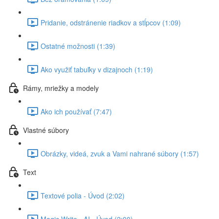
Pridanie, odstránenie riadkov a stĺpcov (1:09)
Ostatné možnosti (1:39)
Ako využiť tabuľky v dizajnoch (1:19)
Rámy, mriežky a modely
Ako ich používať (7:47)
Vlastné súbory
Obrázky, videá, zvuk a Vami nahrané súbory (1:57)
Text
Textové polia - Úvod (2:02)
Magic Write - AI - Úvod (2:00)