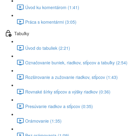
Úvod ku komentárom (1:41)
Práca s komentármi (3:05)
Tabuľky
Úvod do tabuliek (2:21)
Označovanie buniek, riadkov, stĺpcov a tabuľky (2:54)
Rozširovanie a zužovanie riadkov, stĺpcov (1:43)
Rovnaké šírky stĺpcov a výšky riadkov (0:36)
Presúvanie riadkov a stĺpcov (0:35)
Orámovanie (1:35)
Bez orámovania (1:09)