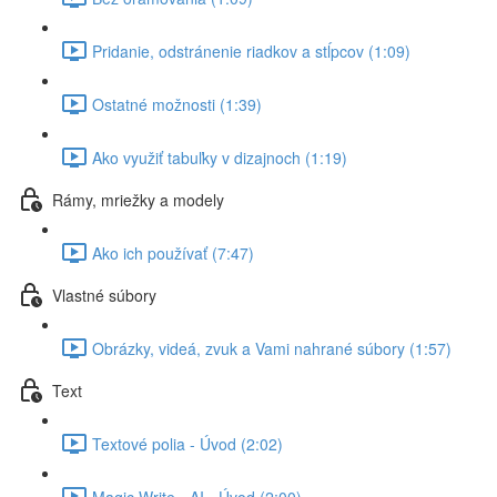
Pridanie, odstránenie riadkov a stĺpcov (1:09)
Ostatné možnosti (1:39)
Ako využiť tabuľky v dizajnoch (1:19)
Rámy, mriežky a modely
Ako ich používať (7:47)
Vlastné súbory
Obrázky, videá, zvuk a Vami nahrané súbory (1:57)
Text
Textové polia - Úvod (2:02)
Magic Write - AI - Úvod (2:00)