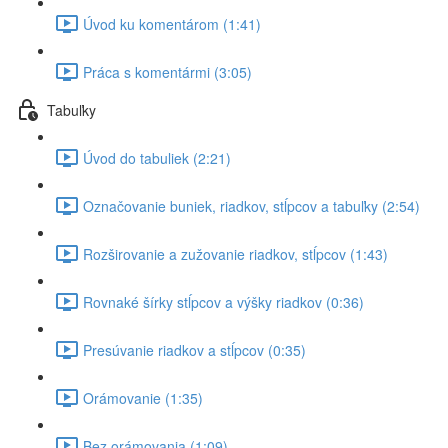
Úvod ku komentárom (1:41)
Práca s komentármi (3:05)
Tabuľky
Úvod do tabuliek (2:21)
Označovanie buniek, riadkov, stĺpcov a tabuľky (2:54)
Rozširovanie a zužovanie riadkov, stĺpcov (1:43)
Rovnaké šírky stĺpcov a výšky riadkov (0:36)
Presúvanie riadkov a stĺpcov (0:35)
Orámovanie (1:35)
Bez orámovania (1:09)