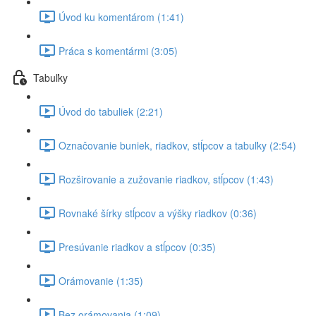
Úvod ku komentárom (1:41)
Práca s komentármi (3:05)
Tabuľky
Úvod do tabuliek (2:21)
Označovanie buniek, riadkov, stĺpcov a tabuľky (2:54)
Rozširovanie a zužovanie riadkov, stĺpcov (1:43)
Rovnaké šírky stĺpcov a výšky riadkov (0:36)
Presúvanie riadkov a stĺpcov (0:35)
Orámovanie (1:35)
Bez orámovania (1:09)