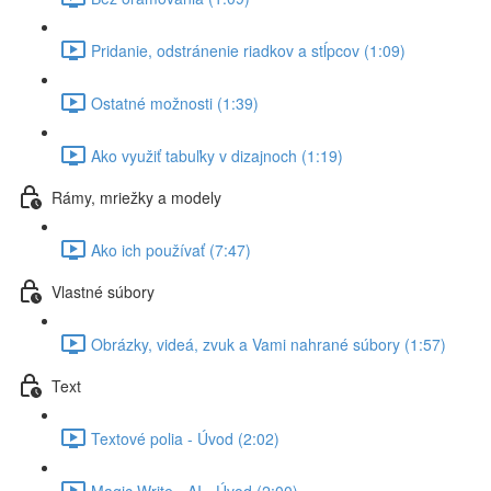
Pridanie, odstránenie riadkov a stĺpcov (1:09)
Ostatné možnosti (1:39)
Ako využiť tabuľky v dizajnoch (1:19)
Rámy, mriežky a modely
Ako ich používať (7:47)
Vlastné súbory
Obrázky, videá, zvuk a Vami nahrané súbory (1:57)
Text
Textové polia - Úvod (2:02)
Magic Write - AI - Úvod (2:00)