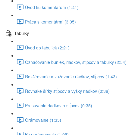
Úvod ku komentárom (1:41)
Práca s komentármi (3:05)
Tabuľky
Úvod do tabuliek (2:21)
Označovanie buniek, riadkov, stĺpcov a tabuľky (2:54)
Rozširovanie a zužovanie riadkov, stĺpcov (1:43)
Rovnaké šírky stĺpcov a výšky riadkov (0:36)
Presúvanie riadkov a stĺpcov (0:35)
Orámovanie (1:35)
Bez orámovania (1:09)