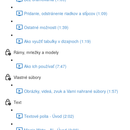
Pridanie, odstránenie riadkov a stĺpcov (1:09)
Ostatné možnosti (1:39)
Ako využiť tabuľky v dizajnoch (1:19)
Rámy, mriežky a modely
Ako ich používať (7:47)
Vlastné súbory
Obrázky, videá, zvuk a Vami nahrané súbory (1:57)
Text
Textové polia - Úvod (2:02)
Magic Write - AI - Úvod (2:00)