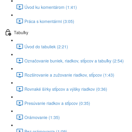
Úvod ku komentárom (1:41)
Práca s komentármi (3:05)
Tabuľky
Úvod do tabuliek (2:21)
Označovanie buniek, riadkov, stĺpcov a tabuľky (2:54)
Rozširovanie a zužovanie riadkov, stĺpcov (1:43)
Rovnaké šírky stĺpcov a výšky riadkov (0:36)
Presúvanie riadkov a stĺpcov (0:35)
Orámovanie (1:35)
Bez orámovania (1:09)