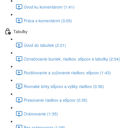
Úvod ku komentárom (1:41)
Práca s komentármi (3:05)
Tabuľky
Úvod do tabuliek (2:21)
Označovanie buniek, riadkov, stĺpcov a tabuľky (2:54)
Rozširovanie a zužovanie riadkov, stĺpcov (1:43)
Rovnaké šírky stĺpcov a výšky riadkov (0:36)
Presúvanie riadkov a stĺpcov (0:35)
Orámovanie (1:35)
Bez orámovania (1:09)