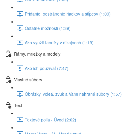
Pridanie, odstránenie riadkov a stĺpcov (1:09)
Ostatné možnosti (1:39)
Ako využiť tabuľky v dizajnoch (1:19)
Rámy, mriežky a modely
Ako ich používať (7:47)
Vlastné súbory
Obrázky, videá, zvuk a Vami nahrané súbory (1:57)
Text
Textové polia - Úvod (2:02)
Magic Write - AI - Úvod (2:00)