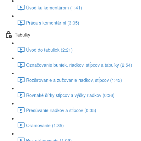
Úvod ku komentárom (1:41)
Práca s komentármi (3:05)
Tabuľky
Úvod do tabuliek (2:21)
Označovanie buniek, riadkov, stĺpcov a tabuľky (2:54)
Rozširovanie a zužovanie riadkov, stĺpcov (1:43)
Rovnaké šírky stĺpcov a výšky riadkov (0:36)
Presúvanie riadkov a stĺpcov (0:35)
Orámovanie (1:35)
Bez orámovania (1:09)