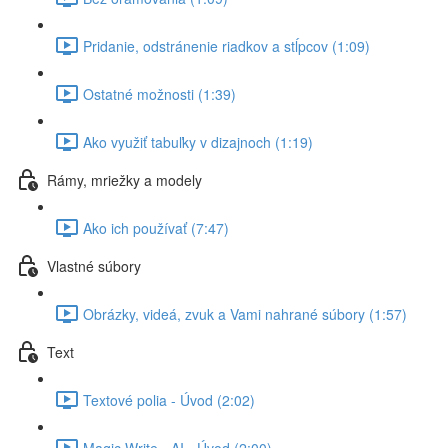
Pridanie, odstránenie riadkov a stĺpcov (1:09)
Ostatné možnosti (1:39)
Ako využiť tabuľky v dizajnoch (1:19)
Rámy, mriežky a modely
Ako ich používať (7:47)
Vlastné súbory
Obrázky, videá, zvuk a Vami nahrané súbory (1:57)
Text
Textové polia - Úvod (2:02)
Magic Write - AI - Úvod (2:00)