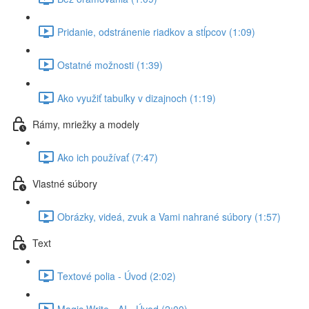
Pridanie, odstránenie riadkov a stĺpcov (1:09)
Ostatné možnosti (1:39)
Ako využiť tabuľky v dizajnoch (1:19)
Rámy, mriežky a modely
Ako ich používať (7:47)
Vlastné súbory
Obrázky, videá, zvuk a Vami nahrané súbory (1:57)
Text
Textové polia - Úvod (2:02)
Magic Write - AI - Úvod (2:00)