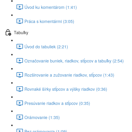
Úvod ku komentárom (1:41)
Práca s komentármi (3:05)
Tabuľky
Úvod do tabuliek (2:21)
Označovanie buniek, riadkov, stĺpcov a tabuľky (2:54)
Rozširovanie a zužovanie riadkov, stĺpcov (1:43)
Rovnaké šírky stĺpcov a výšky riadkov (0:36)
Presúvanie riadkov a stĺpcov (0:35)
Orámovanie (1:35)
Bez orámovania (1:09)