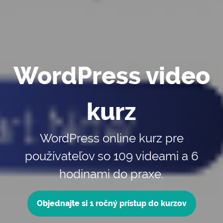
WordPress video
kurz
WordPress online kurz pre
používateľov so 109 videami a 6
hodinami do praxe.
Objednajte si 1 ročný prístup do kurzov